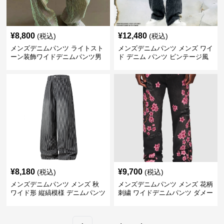
¥
8,800
¥
12,480
(税込)
(税込)
メンズデニムパンツ ライトスト
メンズデニムパンツ メンズ ワイ
ーン装飾ワイドデニムパンツ男
ド デニム パンツ ビンテージ風
女兼用街系春秋新作
男女兼用 春秋冬
¥
8,180
¥
9,700
(税込)
(税込)
メンズデニムパンツ メンズ 秋
メンズデニムパンツ メンズ 花柄
ワイド形 縦縞模様 デニムパンツ
刺繍 ワイドデニムパンツ ダメー
全2色
ジ加工 男女兼用