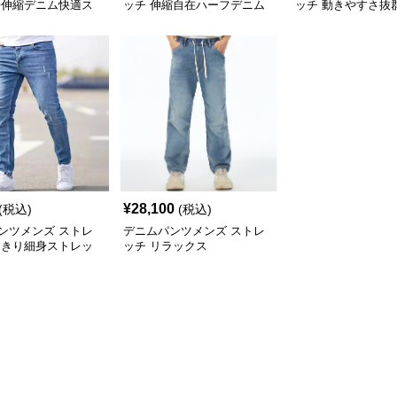
倍伸縮デニム快適ス
ッチ 伸縮自在ハーフデニム
ッチ 動きやすさ抜
パンツ
トレッチデニム
¥
28,100
(税込)
(税込)
ンツメンズ ストレ
デニムパンツメンズ ストレ
っきり細身ストレッ
ッチ リラックス