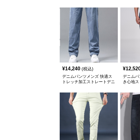
ンツ
ツ ワイド
¥
14,240
¥
12,52
(税込)
デニムパンツメンズ 快適ス
デニムパ
トレッチ加工ストレートデニ
き心地ス
ムパンツ
パンツ