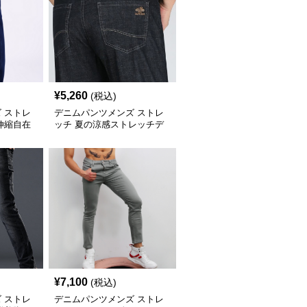
¥
5,260
(税込)
 ストレ
デニムパンツメンズ ストレ
伸縮自在
ッチ 夏の涼感ストレッチデ
ニム
¥
7,100
(税込)
 ストレ
デニムパンツメンズ ストレ