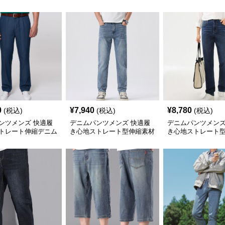
 全2色
ムパンツ
パンツ
0
¥
7,940
¥
8,780
(税込)
(税込)
(税込)
ンツメンズ 快適履
デニムパンツメンズ 快適履
デニムパンツメンズ
トレート伸縮デニム
き心地ストレート型伸縮素材
き心地ストレート
ジーンズ
仔褲