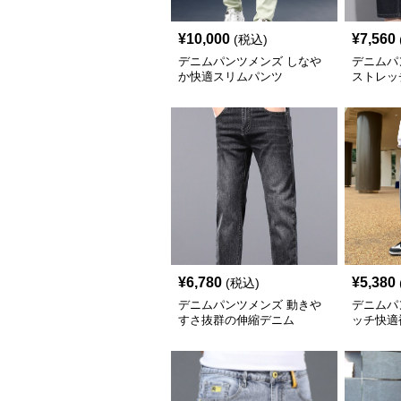
¥
10,000
¥
7,560
(税込)
デニムパンツメンズ しなや
デニムパ
か快適スリムパンツ
ストレッ
¥
6,780
¥
5,380
(税込)
デニムパンツメンズ 動きや
デニムパ
すさ抜群の伸縮デニム
ッチ快適