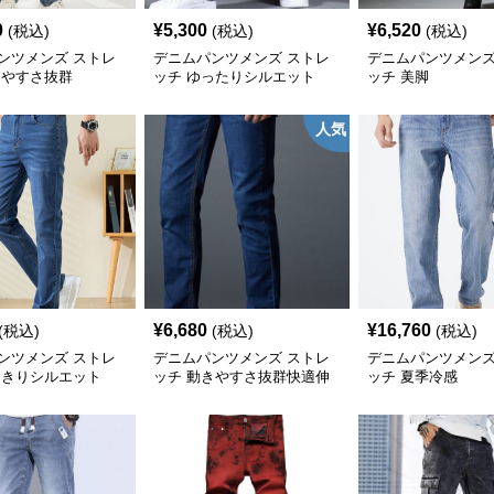
0
¥
5,300
¥
6,520
(税込)
(税込)
(税込)
ンツメンズ ストレ
デニムパンツメンズ ストレ
デニムパンツメンズ
きやすさ抜群
ッチ ゆったりシルエット
ッチ 美脚
人気
¥
6,680
¥
16,760
(税込)
(税込)
(税込)
ンツメンズ ストレ
デニムパンツメンズ ストレ
デニムパンツメンズ
っきりシルエット
ッチ 動きやすさ抜群快適伸
ッチ 夏季冷感
縮デニムパンツ