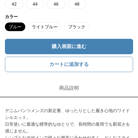
42
44
46
48
カラー
ブルー
ライトブルー
ブラック
購入画面に進む
カートに追加する
商品説明
デニムパンツメンズの新定番、ゆったりとした履き心地のワイド
シルエット。
日常使いに最適な標準的なゆとりで、長時間の着用でも窮屈さを
感じません。
シンプルなデザインで様々な服装に合わせやすく、どんなスタイ