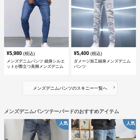
¥
5,980
¥
5,400
(税込)
(税込)
メンズデニムパンツ 細身シルエ
ダメージ加工細身メンズデニム
ットが際立つ美脚メンズデニム
パンツ
パンツ
›
メンズデニムパンツ
の
スキニー
一覧へ
メンズデニムパンツテーパードのおすすめアイテム
人気
人気