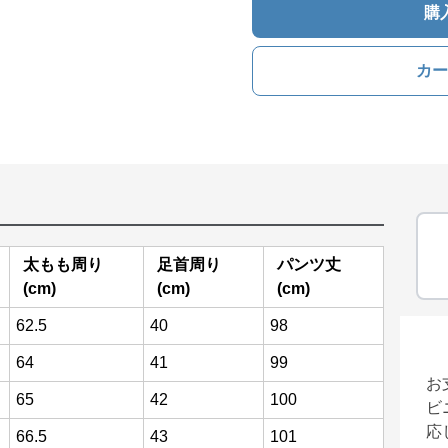
購
カー
太もも周り
足首周り
パンツ丈
(cm)
(cm)
(cm)
62.5
40
98
64
41
99
お
65
42
100
ビ
応
66.5
43
101