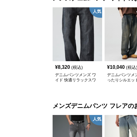
人気
¥
8,320
¥
10,040
(税込)
(税込
デニムパンツメンズ ワ
デニムパンツメン
イド 快適リラックスワ
ったりシルエット
イドデニム
ンテージ風加工
ンツ
メンズデニムパンツ
フレア
の
人気