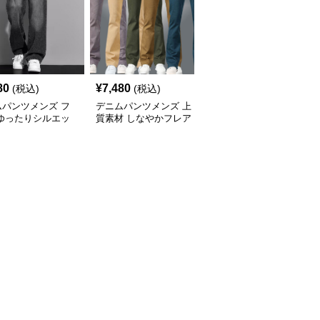
80
¥
7,480
¥
6,780
(税込)
(税込)
(税込)
ムパンツメンズ フ
デニムパンツメンズ 上
デニムパンツメンズ 風
 ゆったりシルエッ
質素材 しなやかフレア
合い豊かな裾広がりデニ
付きフレアデニム
デニム
ム