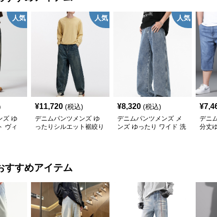
人気
人気
人気
¥
11,720
¥
8,320
¥
7,4
)
(税込)
(税込)
ズ ゆ
デニムパンツメンズ ゆ
デニムパンツメンズ メ
デニ
 ヴィ
ったりシルエット裾絞り
ンズ ゆったり ワイド 洗
分丈
デニムパ
デニムパンツ
い加工 ストレート デニ
フパ
ムパンツ
おすすめアイテム