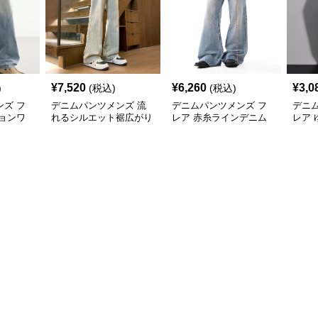
¥
7,520
¥
6,260
¥
3,0
)
(税込)
(税込)
ズ フ
デニムパンツメンズ 流
デニムパンツメンズ フ
デニ
ョンワ
れるシルエット裾広がり
レア 赤糸ラインデニム
レア
ム
デニム
フレアパンツ
ト紐