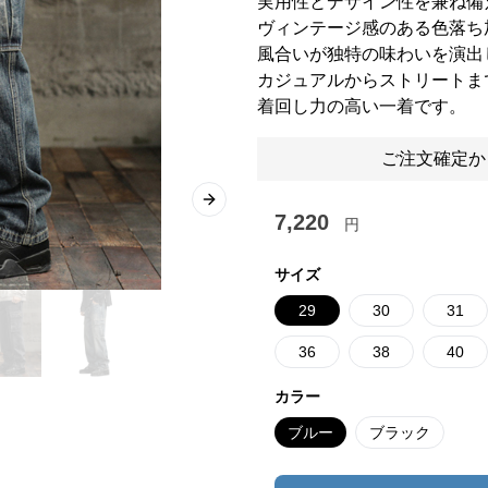
実用性とデザイン性を兼ね備
ヴィンテージ感のある色落ち
風合いが独特の味わいを演出
カジュアルからストリートま
着回し力の高い一着です。
ご注文確定か
Next slide
7,220
円
サイズ
29
30
31
36
38
40
カラー
ブルー
ブラック