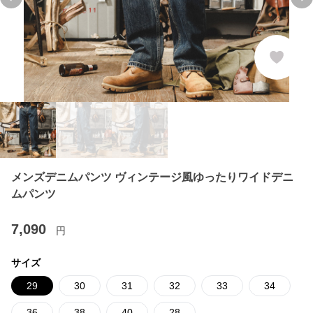
Previous slide
Ne
メンズデニムパンツ ヴィンテージ風ゆったりワイドデニ
ムパンツ
7,090
円
サイズ
29
30
31
32
33
34
36
38
40
28