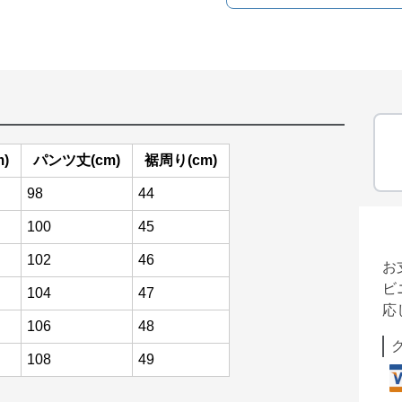
)
パンツ丈(cm)
裾周り(cm)
98
44
100
45
102
46
お
ビ
104
47
応
106
48
108
49