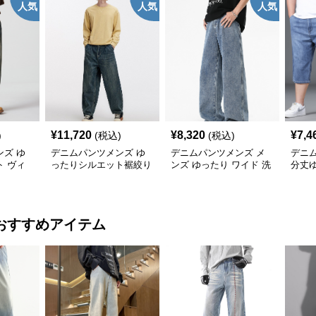
人気
人気
人気
¥
11,720
¥
8,320
¥
7,4
)
(税込)
(税込)
ズ ゆ
デニムパンツメンズ ゆ
デニムパンツメンズ メ
デニ
 ヴィ
ったりシルエット裾絞り
ンズ ゆったり ワイド 洗
分丈
デニムパ
デニムパンツ
い加工 ストレート デニ
フパ
ムパンツ
おすすめアイテム