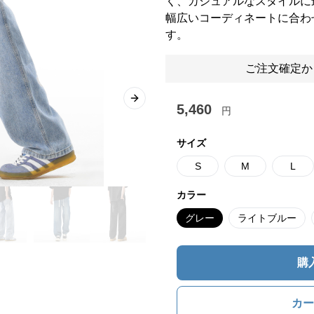
く、カジュアルなスタイルに
幅広いコーディネートに合わ
す。
ご注文確定か
Next slide
5,460
円
サイズ
S
M
L
カラー
グレー
ライトブルー
購
カー