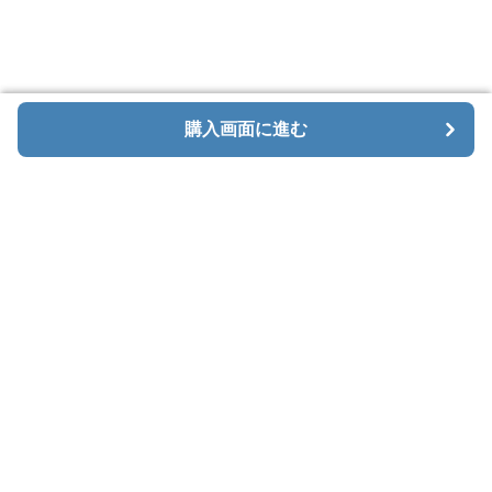
購入画面に進む
購入画面に進む
Mendeni
について
利用規約