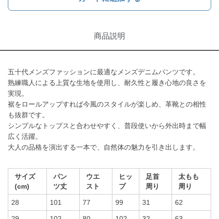
商品説明
五十代メンズファッションに最適なメンズデニムパンツです。
熟練職人による上質な生地を使用し、耐久性と履き心地の良さを
実現。
裾をロールアップすれば今風のスタイルが楽しめ、革靴との相性
も抜群です。
シンプルなトップスと合わせやすく、普段使いから外出時まで幅
広く活躍。
大人の品格を演出する一本で、自然体の魅力を引き出します。
サイズ
パン
ウエ
ヒッ
足首
太もも
(cm)
ツ丈
スト
プ
周り
周り
28
101
77
99
31
62
29
102
80
102
32
63