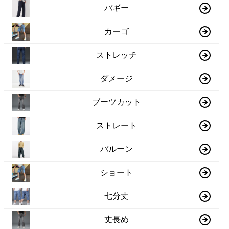
バギー
カーゴ
ストレッチ
ダメージ
ブーツカット
ストレート
バルーン
ショート
七分丈
丈長め