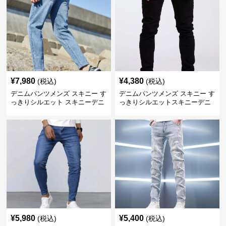
¥
7,980
¥
4,380
(税込)
(税込)
デニムパンツメンズ スキニー す
デニムパンツメンズ スキニー す
っきりシルエット スキニーデニ
っきりシルエットスキニーデニ
ム
ム
¥
5,980
¥
5,400
(税込)
(税込)