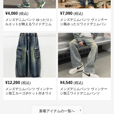
¥
4,060
¥
7,090
(税込)
(税込)
メンズデニムパンツ ゆったりシ
メンズデニムパンツ ヴィンテー
ルエットが映えるワイドデニム
ジ風ゆったりワイドデニムパン
パンツ
ツ
¥
12,260
¥
4,540
(税込)
(税込)
メンズデニムパンツ ヴィンテー
メンズデニムパンツ ヴィンテー
ジ加工カーゴポケット付きワイ
ジ加工ワイドデニムパンツ
ドデニム
›
新着アイテムの一覧へ