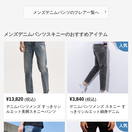
›
メンズデニムパンツ
の
フレア
一覧へ
メンズデニムパンツスキニーのおすすめアイテム
人気
¥
13,820
¥
3,840
(税込)
(税込)
デニムパンツメンズ すっきりシ
デニムパンツメンズ スキニー す
ルエット美脚スキニーパンツ
っきりシルエット細身デニム
人気