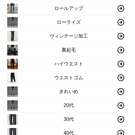
ロールアップ
ローライズ
ヴィンテージ加工
裏起毛
ハイウエスト
ウエストゴム
きれいめ
20代
30代
40代