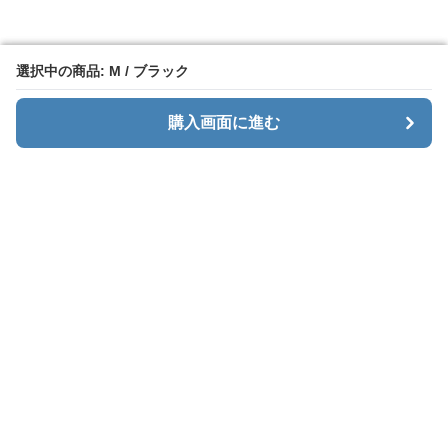
選択中の商品: M / ブラック
選択中の商品: M / ブラック
購入画面に進む
購入画面に進む
Mendeni
について