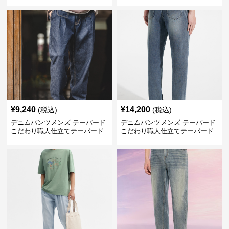
デニム
¥
9,240
¥
14,200
(税込)
(税込)
デニムパンツメンズ テーパード
デニムパンツメンズ テーパード
こだわり職人仕立てテーパード
こだわり職人仕立てテーパード
デニム
デニム