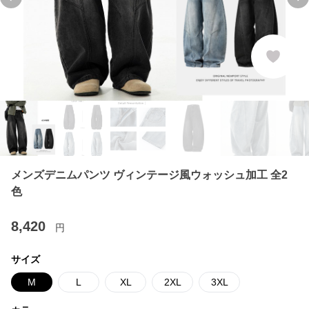
Previous slide
Ne
メンズデニムパンツ ヴィンテージ風ウォッシュ加工 全2
色
8,420
円
サイズ
M
L
XL
2XL
3XL