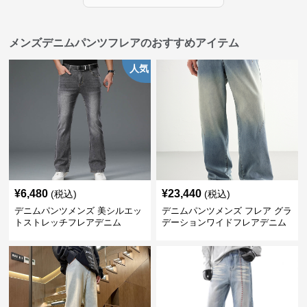
メンズデニムパンツフレアのおすすめアイテム
人気
¥
6,480
¥
23,440
(税込)
(税込)
デニムパンツメンズ 美シルエッ
デニムパンツメンズ フレア グラ
トストレッチフレアデニム
デーションワイドフレアデニム