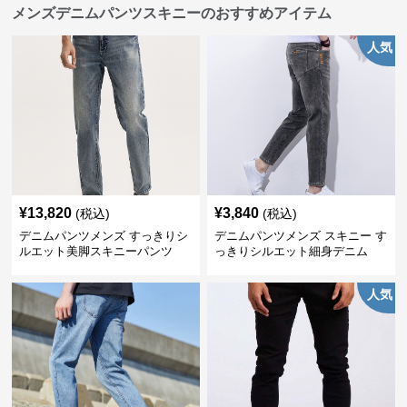
メンズデニムパンツスキニーのおすすめアイテム
人気
¥
13,820
¥
3,840
(税込)
(税込)
デニムパンツメンズ すっきりシ
デニムパンツメンズ スキニー す
ルエット美脚スキニーパンツ
っきりシルエット細身デニム
人気