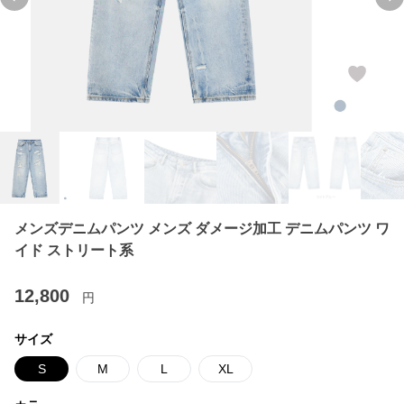
Previous slide
Ne
メンズデニムパンツ メンズ ダメージ加工 デニムパンツ ワ
イド ストリート系
12,800
円
サイズ
S
M
L
XL