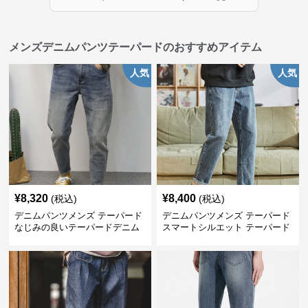
メンズデニムパンツテーパードのおすすめアイテム
人気
人気
¥
8,320
¥
8,400
(税込)
(税込)
デニムパンツメンズ テーパード
デニムパンツメンズ テーパード
なじみの良いテーパードデニム
スマートシルエット テーパード
デニム