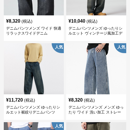
¥
8,320
¥
10,040
(税込)
(税込)
デニムパンツメンズ ワイド 快適
デニムパンツメンズ ゆったりシ
リラックスワイドデニム
ルエット ヴィンテージ風加工デ
ニムパンツ
人気
人気
¥
11,720
¥
8,320
(税込)
(税込)
デニムパンツメンズ ゆったりシ
デニムパンツメンズ メンズ ゆっ
ルエット裾絞りデニムパンツ
たり ワイド 洗い加工 ストレー
ト デニムパンツ
人気