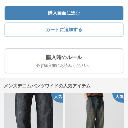
購入画面に進む
カートに追加する
購入時のルール
必ず購入前にお読みください。
メンズデニムパンツワイドの人気アイテム
人気
人気