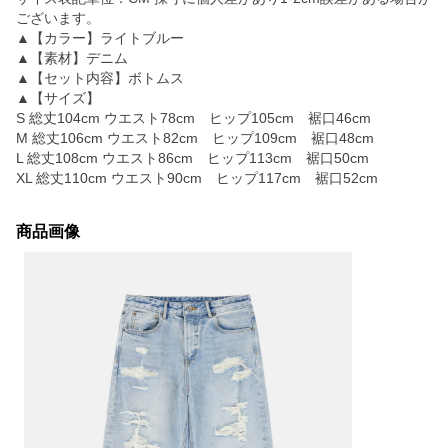
ございます。
▲【カラー】ライトブルー
▲【素材】デニム
▲【セット内容】ボトムス
▲【サイズ】
S 総丈104cm ウエスト78cm ヒップ105cm 裾口46cm
M 総丈106cm ウエスト82cm ヒップ109cm 裾口48cm
L 総丈108cm ウエスト86cm ヒップ113cm 裾口50cm
XL 総丈110cm ウエスト90cm ヒップ117cm 裾口52cm
商品画像