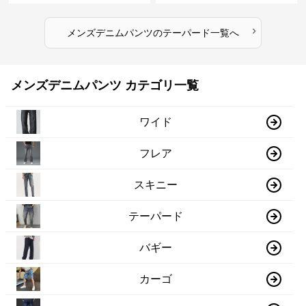
›
メンズデニムパンツ
の
テーパード
一覧へ
メンズデニムパンツ カテゴリ一覧
ワイド
フレア
スキニー
テーパード
バギー
カーゴ