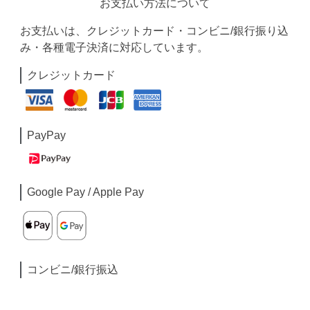
お支払い方法について
お支払いは、クレジットカード・コンビニ/銀行振り込
み・各種電子決済に対応しています。
クレジットカード
PayPay
Google Pay / Apple Pay
コンビニ/銀行振込