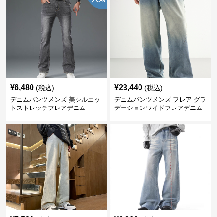
¥
6,480
¥
23,440
(税込)
(税込)
デニムパンツメンズ 美シルエッ
デニムパンツメンズ フレア グラ
トストレッチフレアデニム
デーションワイドフレアデニム