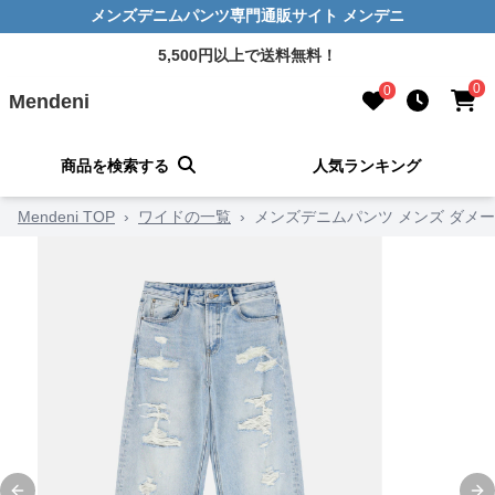
メンズデニムパンツ専門通販サイト メンデニ
5,500円以上で送料無料！
0
0
Mendeni
商品を検索する
人気ランキング
Mendeni TOP
›
ワイドの一覧
›
メンズデニムパンツ メンズ ダメー