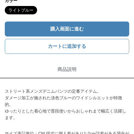
カラー
ライトブルー
購入画面に進む
カートに追加する
商品説明
ストリート系メンズデニムパンツの定番アイテム。
ダメージ加工が施された淡色ブルーのワイドシルエットが特徴
的。
ゆったりとした着心地で普段使いからおしゃれまで幅広く活躍し
ます。
サイズ表記単位：CM 採寸に個人差があり1-2cm誤差がある場合が