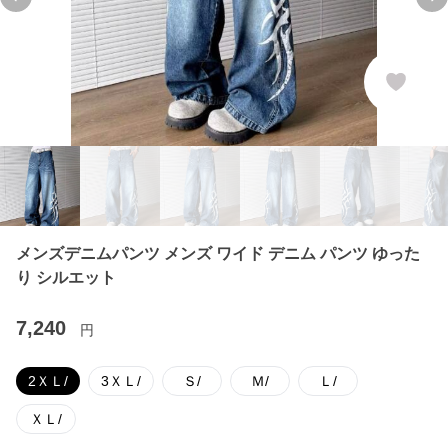
Previous slide
Ne
メンズデニムパンツ メンズ ワイド デニム パンツ ゆった
り シルエット
7,240
円
2ＸＬ/
3ＸＬ/
Ｓ/
Ｍ/
Ｌ/
ＸＬ/