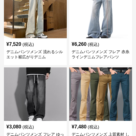
¥
7,520
¥
6,260
(税込)
(税込)
デニムパンツメンズ 流れるシル
デニムパンツメンズ フレア 赤糸
エット裾広がりデニム
ラインデニムフレアパンツ
¥
3,080
¥
7,480
(税込)
(税込)
デニムパンツメンズ フレア ゆっ
デニムパンツメンズ 上質素材 し