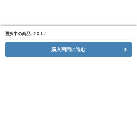
選択中の商品: 2ＸＬ/
選択中の商品: 2ＸＬ/
購入画面に進む
購入画面に進む
Mendeni
について