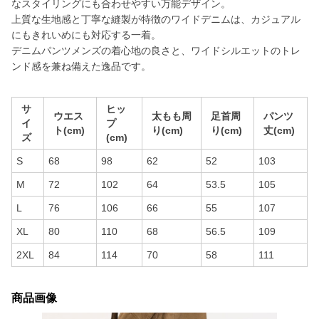
なスタイリングにも合わせやすい万能デザイン。
上質な生地感と丁寧な縫製が特徴のワイドデニムは、カジュアル
にもきれいめにも対応する一着。
デニムパンツメンズの着心地の良さと、ワイドシルエットのトレ
ンド感を兼ね備えた逸品です。
サ
ヒッ
ウエス
太もも周
足首周
パンツ
イ
プ
ト(cm)
り(cm)
り(cm)
丈(cm)
ズ
(cm)
S
68
98
62
52
103
M
72
102
64
53.5
105
L
76
106
66
55
107
XL
80
110
68
56.5
109
2XL
84
114
70
58
111
商品画像