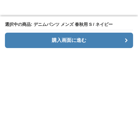
選択中の商品: デニムパンツ メンズ 春秋用 S / ネイビー
選択中の商品: デニムパンツ メンズ 春秋用 S / ネイビー
購入画面に進む
購入画面に進む
Mendeni
について