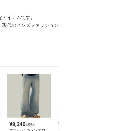
なアイテムです。
、現代のメンズファッション
。
¥
9,240
¥
10,040
¥
5,420
(税込)
(税込)
(税込
デニムパンツメンズ ワ
デニムパンツメンズ フ
デニムパンツメ