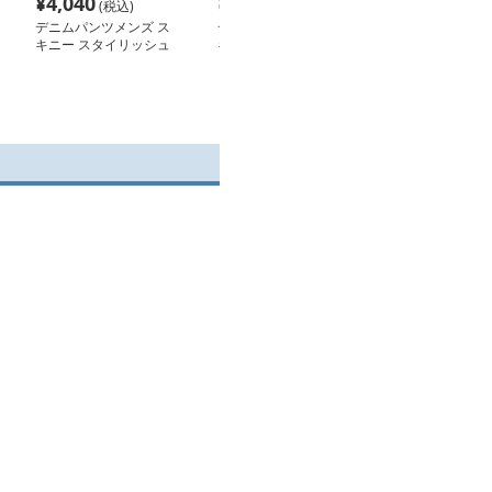
¥
4,040
¥
6,700
¥
5,680
(税込)
(税込)
(税込
デニムパンツメンズ ス
デニムパンツメンズ ス
デニムパンツメ
キニー スタイリッシュ
キニー モダン美脚シル
トレッチ 伸縮
細身デニム
エットスキニーデニム
レッチデニム