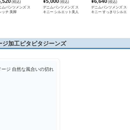
6,520
¥
5,000
¥
6,640
(税込)
(税込)
(税込)
ニムパンツメンズ ス
デニムパンツメンズ ス
デニムパンツメンズ ス
レッチ 美脚
キニー シルエット美人
キニー すっきりシルエ
のストレッチスキニー
ット細身デニム
ージ加工ピタピタジーンズ