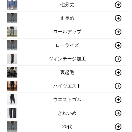
七分丈
丈長め
ロールアップ
ローライズ
ヴィンテージ加工
裏起毛
ハイウエスト
ウエストゴム
きれいめ
20代