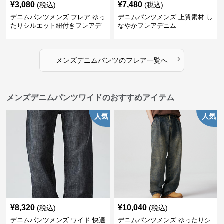
¥
3,080
¥
7,480
(税込)
(税込)
デニムパンツメンズ フレア ゆっ
デニムパンツメンズ 上質素材 し
たりシルエット紐付きフレアデ
なやかフレアデニム
ニム
›
メンズデニムパンツ
の
フレア
一覧へ
メンズデニムパンツワイドのおすすめアイテム
人気
人気
¥
8,320
¥
10,040
(税込)
(税込)
デニムパンツメンズ ワイド 快適
デニムパンツメンズ ゆったりシ