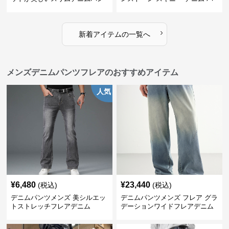
ツ
ンツ 男女兼用 ダイヤ柄 春秋
›
新着アイテムの一覧へ
メンズデニムパンツフレアのおすすめアイテム
人気
¥
6,480
¥
23,440
(税込)
(税込)
デニムパンツメンズ 美シルエッ
デニムパンツメンズ フレア グラ
トストレッチフレアデニム
デーションワイドフレアデニム