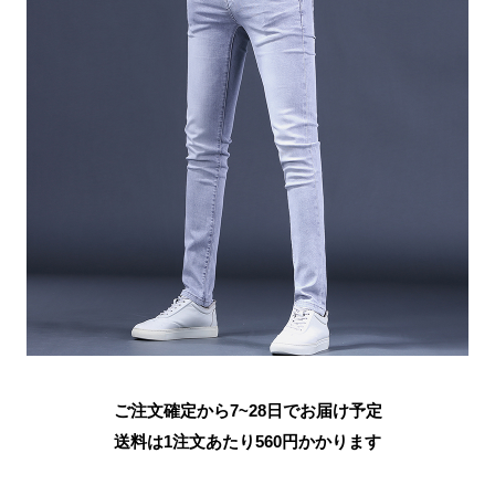
ご注文確定から7~28日でお届け予定
送料は1注文あたり
560
円かかります