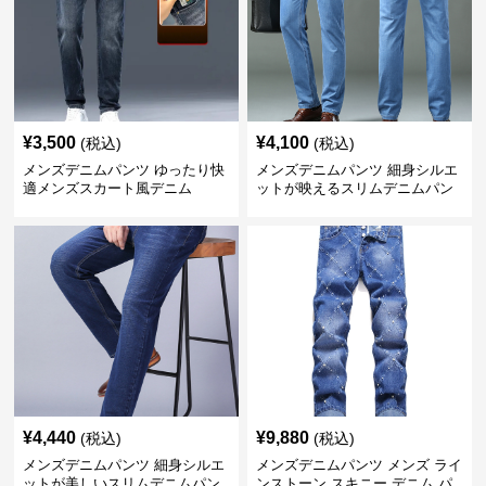
¥
3,500
¥
4,100
(税込)
(税込)
メンズデニムパンツ ゆったり快
メンズデニムパンツ 細身シルエ
適メンズスカート風デニム
ットが映えるスリムデニムパン
ツ
¥
4,440
¥
9,880
(税込)
(税込)
メンズデニムパンツ 細身シルエ
メンズデニムパンツ メンズ ライ
ットが美しいスリムデニムパン
ンストーン スキニー デニム パ