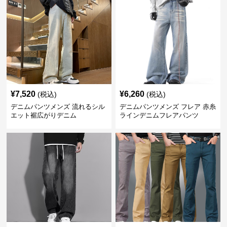
¥
7,520
¥
6,260
(税込)
(税込)
デニムパンツメンズ 流れるシル
デニムパンツメンズ フレア 赤糸
エット裾広がりデニム
ラインデニムフレアパンツ