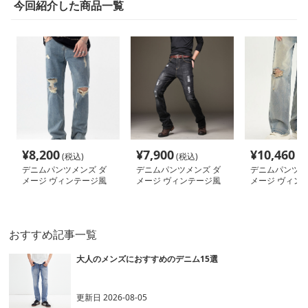
今回紹介した商品一覧
¥
8,200
¥
7,900
¥
10,460
(税込)
(税込)
(税
デニムパンツメンズ ダ
デニムパンツメンズ ダ
デニムパンツメ
メージ ヴィンテージ風
メージ ヴィンテージ風
メージ ヴィン
クラッシュデニム
クラッシュ加工パンツ
切れ目ワイドパ
おすすめ記事一覧
大人のメンズにおすすめのデニム15選
更新日
2026-08-05