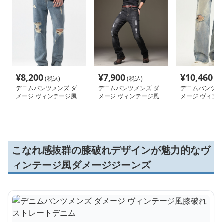
¥
8,200
¥
7,900
¥
10,460
(税込)
(税込)
(税
デニムパンツメンズ ダ
デニムパンツメンズ ダ
デニムパンツメ
メージ ヴィンテージ風
メージ ヴィンテージ風
メージ ヴィン
クラッシュデニム
クラッシュ加工パンツ
切れ目ワイドパ
こなれ感抜群の膝破れデザインが魅力的なヴ
ィンテージ風ダメージジーンズ