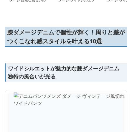
メージ 自然な風合いの
メージ ワイドシルエッ
メージ ヴィン
切れ目デニム
ト破れ加工デニム
クラッシュデニ
膝ダメージデニムで個性が輝く！周りと差が
つくこなれ感スタイルを叶える10選
ワイドシルエットが魅力的な膝ダメージデニム
独特の風合いが光る