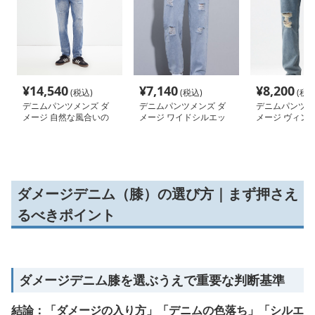
¥
14,540
¥
7,140
¥
8,200
(税込)
(税込)
(税込
デニムパンツメンズ ダ
デニムパンツメンズ ダ
デニムパンツメ
メージ 自然な風合いの
メージ ワイドシルエッ
メージ ヴィン
切れ目デニム
ト破れ加工デニム
クラッシュデニ
ダメージデニム（膝）の選び方｜まず押さえ
るべきポイント
ダメージデニム膝を選ぶうえで重要な判断基準
結論：「ダメージの入り方」「デニムの色落ち」「シルエ