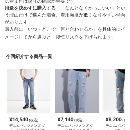
試着または採寸の確認が重要です
用途を決めずに購入する
：「なんとなくかっこいい」とい
う理由だけで選んだ場合、着用頻度が低くなりやすい傾向
があります
購入前に「いつ・どこで・何と合わせるか」を具体的にイ
メージしてから選ぶと、後悔リスクを下げられます。
今回紹介する商品一覧
¥
14,540
¥
7,140
¥
8,200
(税込)
(税込)
(税込
デニムパンツメンズ ダ
デニムパンツメンズ ダ
デニムパンツメ