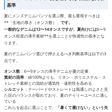
基準
夏にメンズデニムパンツを選ぶ際、最も重視すべきは
**「生地の厚さ（オンス数）」
です。
一般的なデニムは12〜14オンスですが、夏向けには
6〜9
オンス程度の薄手素材**を選ぶことが快適性の基本とな
ります。
夏のデニムパンツ選びで押さえるべき判断基準は以下の3
点です。
オンス数
：6〜9オンスの薄手デニムが夏の定番
素材の混率
：綿100%よりも、リネン・ポリエステル・ス
トレッチ素材との混紡が通気性・速乾性を高める
シルエット
：テーパードやストレートは風通しのよさと見
た目のバランスが取れており、夏のデイリーユースに適し
ている
これらを起点に選ぶことで、
「暑くて履けない」という失