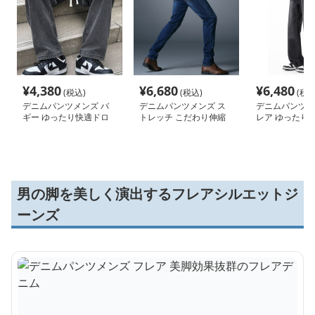
¥
4,380
¥
6,680
¥
6,480
(税込)
(税込)
(税込
デニムパンツメンズ バ
デニムパンツメンズ ス
デニムパンツメ
ギー ゆったり快適ドロ
トレッチ こだわり伸縮
レア ゆったり
ーコードデニム
スリムデニム
レアデニム
男の脚を美しく演出するフレアシルエットジ
ーンズ