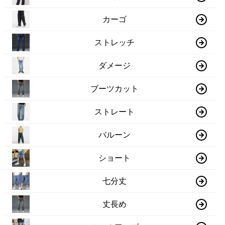
カーゴ
ストレッチ
ダメージ
ブーツカット
ストレート
バルーン
ショート
七分丈
丈長め