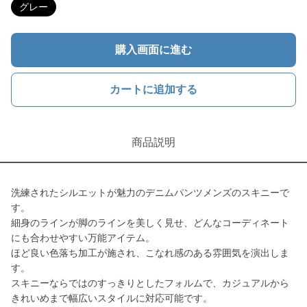
グレー
購入画面に進む
カートに追加する
商品説明
洗練されたシルエットが魅力のデニムパンツメンズのスキニーで
す。
細身のラインが脚のラインを美しく見せ、どんなコーディネート
にも合わせやすい万能アイテム。
ほど良い色落ち加工が施され、こなれ感のある雰囲気を演出しま
す。
スキニーならではのすっきりとしたフォルムで、カジュアルから
きれいめまで幅広いスタイルに対応可能です。