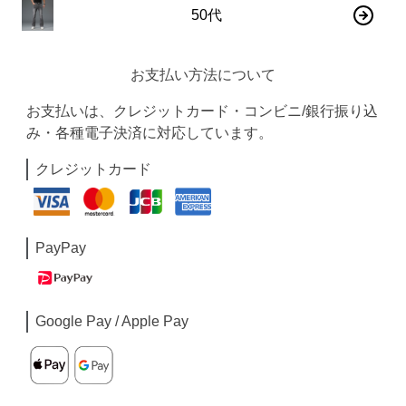
50代
お支払い方法について
お支払いは、クレジットカード・コンビニ/銀行振り込
み・各種電子決済に対応しています。
クレジットカード
PayPay
Google Pay / Apple Pay