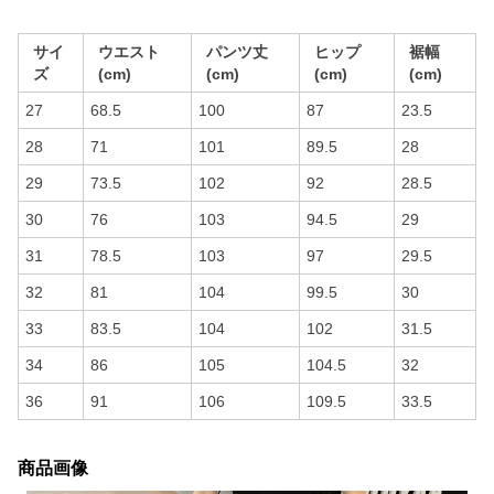
サイ
ウエスト
パンツ丈
ヒップ
裾幅
ズ
(cm)
(cm)
(cm)
(cm)
27
68.5
100
87
23.5
28
71
101
89.5
28
29
73.5
102
92
28.5
30
76
103
94.5
29
31
78.5
103
97
29.5
32
81
104
99.5
30
33
83.5
104
102
31.5
34
86
105
104.5
32
36
91
106
109.5
33.5
商品画像