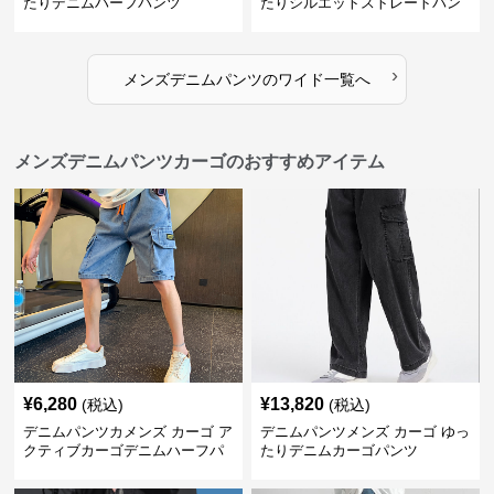
たりデニムハーフパンツ
たりシルエットストレートパン
ツ
›
メンズデニムパンツ
の
ワイド
一覧へ
メンズデニムパンツカーゴのおすすめアイテム
¥
6,280
¥
13,820
(税込)
(税込)
デニムパンツカメンズ カーゴ ア
デニムパンツメンズ カーゴ ゆっ
クティブカーゴデニムハーフパ
たりデニムカーゴパンツ
ンツ