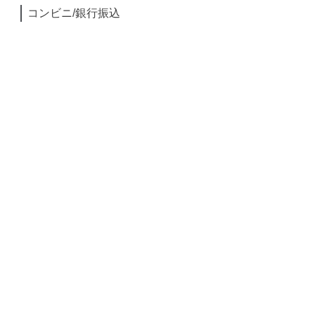
コンビニ/銀行振込