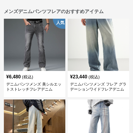
メンズデニムパンツフレアのおすすめアイテム
人気
¥
6,480
¥
23,440
(税込)
(税込)
デニムパンツメンズ 美シルエッ
デニムパンツメンズ フレア グラ
トストレッチフレアデニム
デーションワイドフレアデニム