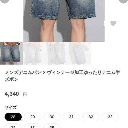
Previous slide
Ne
メンズデニムパンツ ヴィンテージ加工ゆったりデニム半
ズボン
4,340
円
サイズ
28
29
30
31
32
33
34
36
35