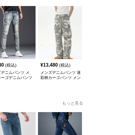
80
¥
13,480
¥
10,540
(税込)
(税込)
(税込)
ズデニムパンツ メ
メンズデニムパンツ 迷
メンズデニムワーク風多
カーゴデニムパンツ
彩柄カーゴパンツ メン
機能ポケット付きデニム
ンテージ加工
ズ男女兼用ストリート系
パンツ
ボトムス
もっと見る