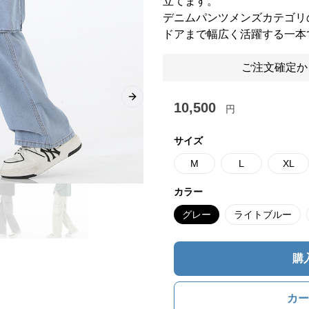
立てます。
デニムパンツメンズカテゴリ
ドアまで幅広く活躍する一本
ご注文確定か
Next slide
10,500
円
サイズ
M
L
XL
カラー
グレー
ライトブルー
購
カー