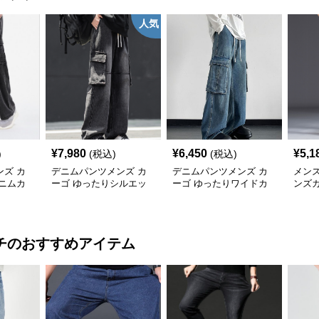
人気
¥
7,980
¥
6,450
¥
5,1
)
(税込)
(税込)
ズ カ
デニムパンツメンズ カ
デニムパンツメンズ カ
メン
ニムカ
ーゴ ゆったりシルエッ
ーゴ ゆったりワイドカ
ンズ
ト マルチポケットデニ
ーゴデニム
ヴィ
ム
チ
のおすすめアイテム