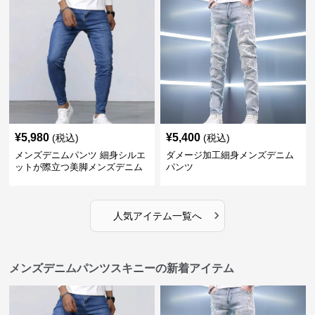
¥
5,980
¥
5,400
(税込)
(税込)
メンズデニムパンツ 細身シルエ
ダメージ加工細身メンズデニム
ットが際立つ美脚メンズデニム
パンツ
パンツ
›
人気アイテム一覧へ
メンズデニムパンツスキニーの新着アイテム