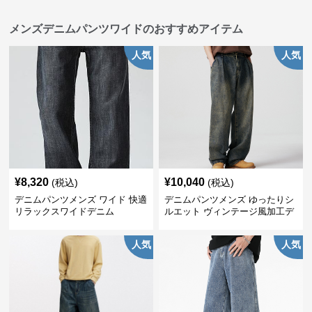
メンズデニムパンツワイドのおすすめアイテム
人気
人気
¥
8,320
¥
10,040
(税込)
(税込)
デニムパンツメンズ ワイド 快適
デニムパンツメンズ ゆったりシ
リラックスワイドデニム
ルエット ヴィンテージ風加工デ
ニムパンツ
人気
人気