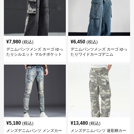
¥
7,980
¥
6,450
(税込)
(税込)
デニムパンツメンズ カーゴ ゆっ
デニムパンツメンズ カーゴ ゆっ
たりシルエット マルチポケット
たりワイドカーゴデニム
デニム
¥
5,180
¥
13,480
(税込)
(税込)
メンズデニムパンツ メンズカー
メンズデニムパンツ 迷彩柄カー