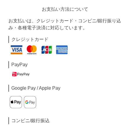
お支払い方法について
お支払いは、クレジットカード・コンビニ/銀行振り込
み・各種電子決済に対応しています。
クレジットカード
PayPay
Google Pay / Apple Pay
コンビニ/銀行振込