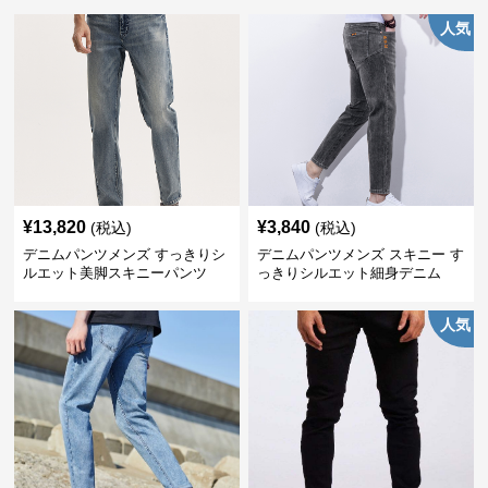
人気
¥
13,820
¥
3,840
(税込)
(税込)
デニムパンツメンズ すっきりシ
デニムパンツメンズ スキニー す
ルエット美脚スキニーパンツ
っきりシルエット細身デニム
人気