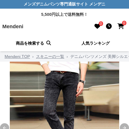
メンズデニムパンツ専門通販サイト メンデニ
5,500円以上で送料無料！
0
0
Mendeni
商品を検索する
人気ランキング
Mendeni TOP
›
スキニーの一覧
›
デニムパンツメンズ 美脚シルエ