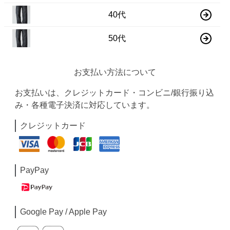
40代
50代
お支払い方法について
お支払いは、クレジットカード・コンビニ/銀行振り込
み・各種電子決済に対応しています。
クレジットカード
PayPay
Google Pay / Apple Pay