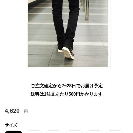
ご注文確定から7~28日でお届け予定
送料は1注文あたり
560
円かかります
4,620
円
サイズ