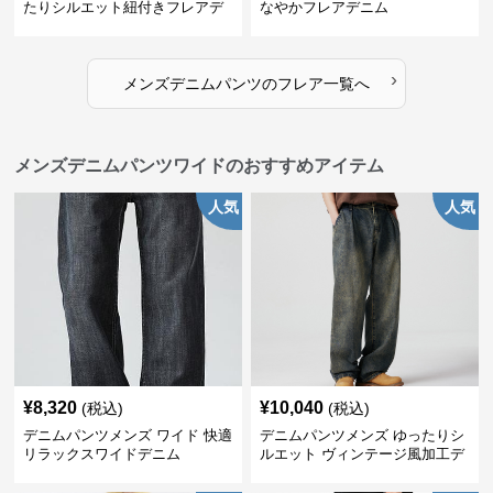
たりシルエット紐付きフレアデ
なやかフレアデニム
ニム
›
メンズデニムパンツ
の
フレア
一覧へ
メンズデニムパンツワイドのおすすめアイテム
人気
人気
¥
8,320
¥
10,040
(税込)
(税込)
デニムパンツメンズ ワイド 快適
デニムパンツメンズ ゆったりシ
リラックスワイドデニム
ルエット ヴィンテージ風加工デ
ニムパンツ