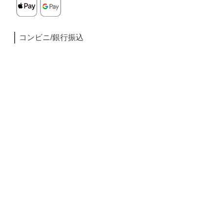
コンビニ/銀行振込