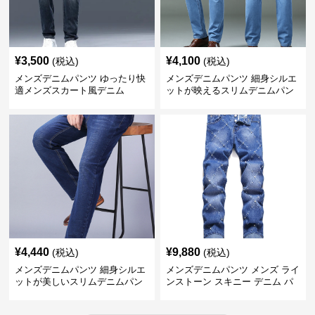
¥
3,500
¥
4,100
(税込)
(税込)
メンズデニムパンツ ゆったり快
メンズデニムパンツ 細身シルエ
適メンズスカート風デニム
ットが映えるスリムデニムパン
ツ
¥
4,440
¥
9,880
(税込)
(税込)
メンズデニムパンツ 細身シルエ
メンズデニムパンツ メンズ ライ
ットが美しいスリムデニムパン
ンストーン スキニー デニム パ
ツ
ンツ 男女兼用 ダイヤ柄 春秋