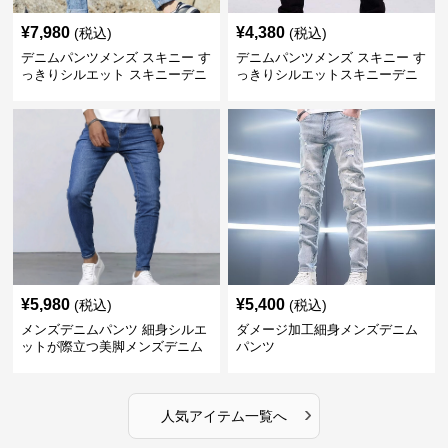
¥
7,980
¥
4,380
(税込)
(税込)
デニムパンツメンズ スキニー す
デニムパンツメンズ スキニー す
っきりシルエット スキニーデニ
っきりシルエットスキニーデニ
ム
ム
¥
5,980
¥
5,400
(税込)
(税込)
メンズデニムパンツ 細身シルエ
ダメージ加工細身メンズデニム
ットが際立つ美脚メンズデニム
パンツ
パンツ
›
人気アイテム一覧へ