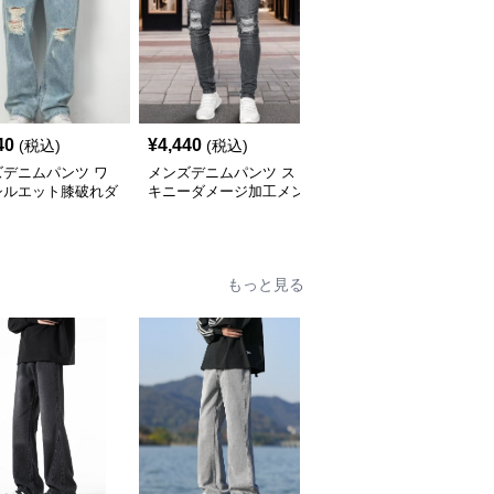
40
¥
4,440
¥
4,390
(税込)
(税込)
(税込)
ズデニムパンツ ワ
メンズデニムパンツ ス
メンズデニムパンツ ヴ
シルエット膝破れダ
キニーダメージ加工メン
ィンテージ風ダメージ加
ジデニムパンツ
ズデニムパンツ
工デニムショートパンツ
もっと見る