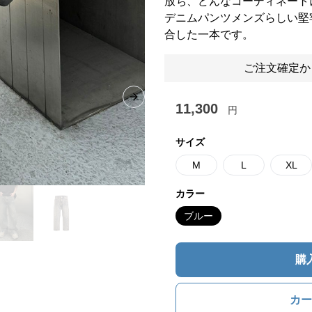
放ち、どんなコーディネート
デニムパンツメンズらしい堅
合した一本です。
ご注文確定か
Next slide
11,300
円
サイズ
M
L
XL
カラー
ブルー
購
カー