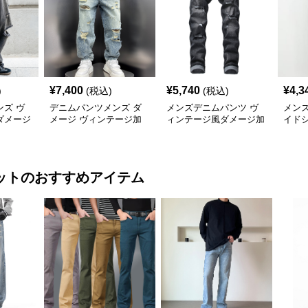
¥
7,400
¥
5,740
¥
4,3
)
(税込)
(税込)
ズ ヴ
デニムパンツメンズ ダ
メンズデニムパンツ ヴ
メン
ダメージ
メージ ヴィンテージ加
ィンテージ風ダメージ加
イド
工クラッシュデニム
工スリムデニムパンツ
メー
ット
のおすすめアイテム