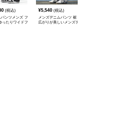
80
¥
5,540
¥
9,880
(税込)
(税込)
(税込)
ムパンツメンズ フ
メンズデニムパンツ 裾
メンズデニムパンツ 煌
 ゆったりワイドフ
広がりが美しいメンズデ
めき加工フレアデニム
デニム
ニムブーツカットパンツ
男女兼用 春秋