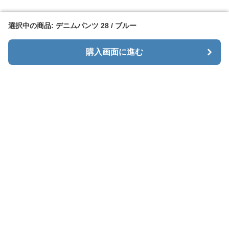
選択中の商品: デニムパンツ 28 / ブルー
選択中の商品: デニムパンツ 28 / ブルー
購入画面に進む
購入画面に進む
Mendeni
について
利用規約