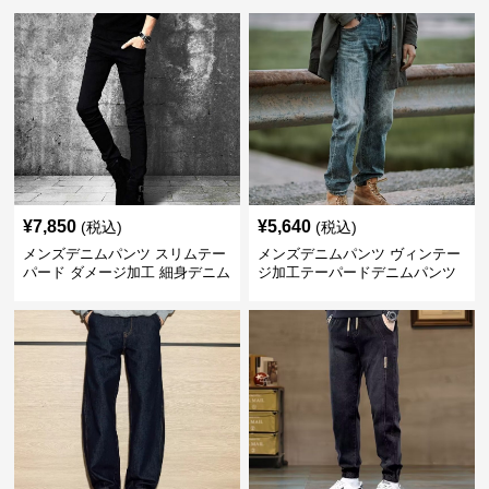
¥
7,850
¥
5,640
(税込)
(税込)
メンズデニムパンツ スリムテー
メンズデニムパンツ ヴィンテー
パード ダメージ加工 細身デニム
ジ加工テーパードデニムパンツ
パンツ
男前仕上げ