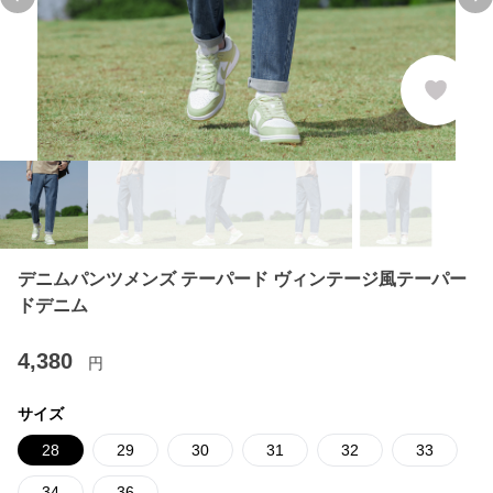
Previous slide
Ne
デニムパンツメンズ テーパード ヴィンテージ風テーパー
ドデニム
4,380
円
サイズ
28
29
30
31
32
33
34
36