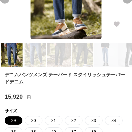
Previous slide
Ne
デニムパンツメンズ テーパード スタイリッシュテーパー
ドデニム
15,920
円
サイズ
29
30
31
32
33
34
36
38
40
37
39