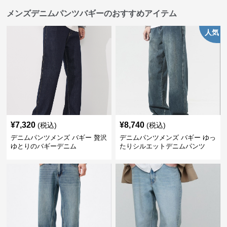
メンズデニムパンツバギーのおすすめアイテム
人気
¥
7,320
¥
8,740
(税込)
(税込)
デニムパンツメンズ バギー 贅沢
デニムパンツメンズ バギー ゆっ
ゆとりのバギーデニム
たりシルエットデニムパンツ