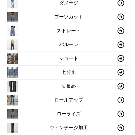
ダメージ
ブーツカット
ストレート
バルーン
ショート
七分丈
丈長め
ロールアップ
ローライズ
ヴィンテージ加工