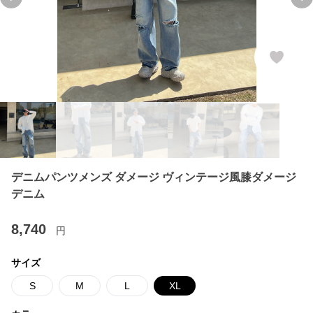
Previous slide
Ne
デニムパンツメンズ ダメージ ヴィンテージ風膝ダメージ
デニム
8,740
円
サイズ
S
M
L
XL