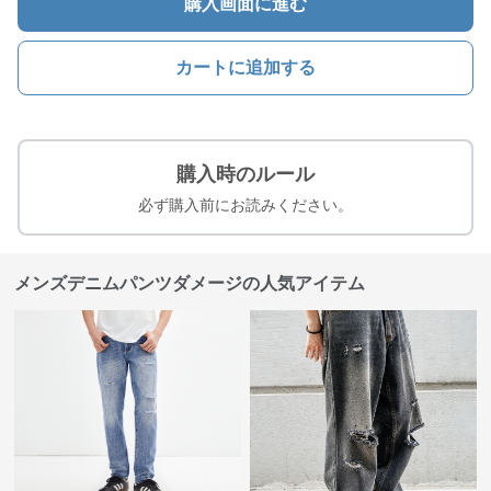
購入画面に進む
カートに追加する
購入時のルール
必ず購入前にお読みください。
メンズデニムパンツダメージの人気アイテム