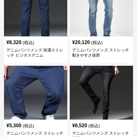
¥
8,320
¥
20,120
(税込)
(税込)
デニムパンツメンズ 快適ストレ
デニムパンツメンズ ストレッチ
ッチ ビジネスデニム
動きやすさ抜群
¥
5,300
¥
6,520
(税込)
(税込)
デニムパンツメンズ ストレッチ
デニムパンツメンズ ストレッチ