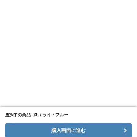
選択中の商品: XL / ライトブルー
選択中の商品: XL / ライトブルー
購入画面に進む
購入画面に進む