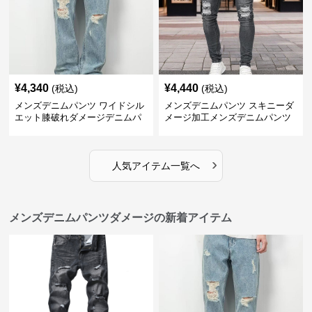
¥
4,340
¥
4,440
(税込)
(税込)
メンズデニムパンツ ワイドシル
メンズデニムパンツ スキニーダ
エット膝破れダメージデニムパ
メージ加工メンズデニムパンツ
ンツ
›
人気アイテム一覧へ
メンズデニムパンツダメージの新着アイテム