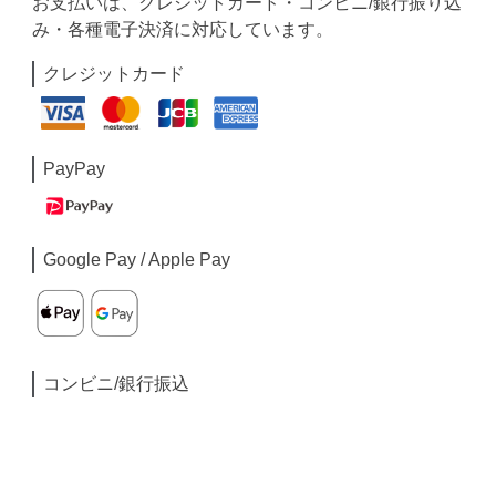
お支払いは、クレジットカード・コンビニ/銀行振り込
み・各種電子決済に対応しています。
クレジットカード
PayPay
Google Pay / Apple Pay
コンビニ/銀行振込