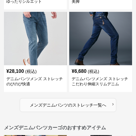
ゆったりシルエット
美脚
¥
28,100
¥
6,680
(税込)
(税込)
デニムパンツメンズ ストレッチ
デニムパンツメンズ ストレッチ
のびのび快適
こだわり伸縮スリムデニム
›
メンズデニムパンツ
の
ストレッチ
一覧へ
メンズデニムパンツカーゴのおすすめアイテム