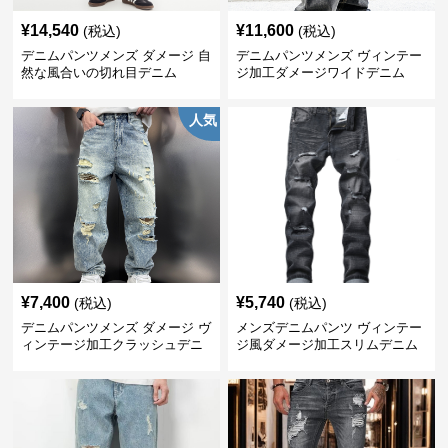
¥
14,540
¥
11,600
(税込)
(税込)
デニムパンツメンズ ダメージ 自
デニムパンツメンズ ヴィンテー
然な風合いの切れ目デニム
ジ加工ダメージワイドデニム
人気
¥
7,400
¥
5,740
(税込)
(税込)
デニムパンツメンズ ダメージ ヴ
メンズデニムパンツ ヴィンテー
ィンテージ加工クラッシュデニ
ジ風ダメージ加工スリムデニム
ム
パンツ