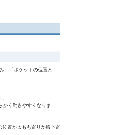
ュ加工デニムカーゴハー
フパンツ
厚み」「ポケットの位置と
す。
らかく動きやすくなりま
の位置が太もも寄りか膝下寄