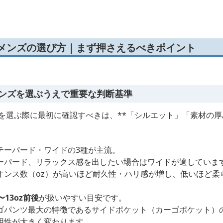
用ポケットデニム
きワイドデニム
カーゴデニムハーフ
 メンズの選び方｜まず押さえるべきポイント
メンズを選ぶうえで重要な判断基準
ズを選ぶ際に最初に確認すべきは、**「シルエット」「素材の
テーパード・ワイドの3種が主流。
ーパード、リラックス感を出したい場合はワイドが適していま
オンス数（oz）が高いほど耐久性・ハリ感が増し、低いほど柔
〜13oz前後
が扱いやすい目安です。
ゴパンツ最大の特徴であるサイドポケット（カーゴポケット）
用性が大きく変わります。