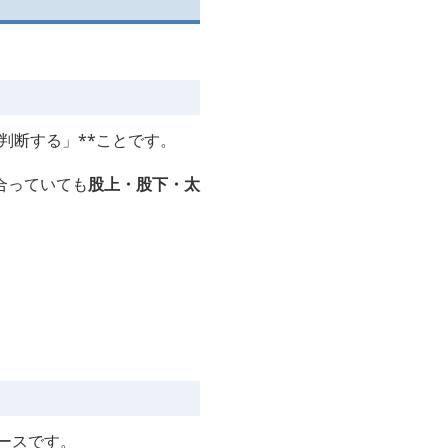
判断する」**ことです。
合っていても
股上・股下・太
ースです。