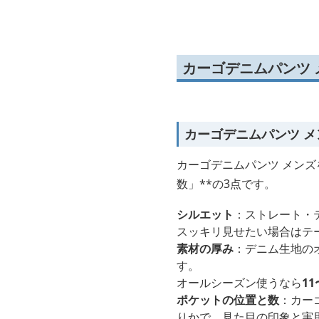
デニムハーフパンツ
実
カーゴデニムパンツ
カーゴデニムパンツ 
カーゴデニムパンツ メン
数」**の3点です。
シルエット
：ストレート・
スッキリ見せたい場合はテ
素材の厚み
：デニム生地の
す。
オールシーズン使うなら
11
ポケットの位置と数
：カー
りかで、見た目の印象と実