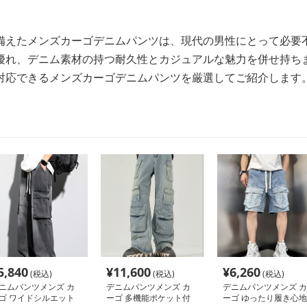
備えたメンズカーゴデニムパンツは、現代の男性にとって必要
優れ、デニム素材の持つ耐久性とカジュアルな魅力を併せ持ち
対応できるメンズカーゴデニムパンツを厳選してご紹介します
5,840
¥
11,600
¥
6,260
(税込)
(税込)
(税込)
ニムパンツメンズ カ
デニムパンツメンズ カ
デニムパンツメンズ カ
ゴ ワイドシルエット
ーゴ 多機能ポケット付
ーゴ ゆったり履き心地