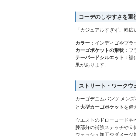
コーデのしやすさを重
「カジュアルすぎず、幅広
カラー
：インディゴやブラ
カーゴポケットの形状
：フ
テーパードシルエット
：裾
果があります。
ストリート・ワークウ
カーゴデニムパンツ メン
と
大型カーゴポケット
を備
ウエストのドローコードや
膝部分の補強ステッチや立
ウォッシュ加工やダメージ