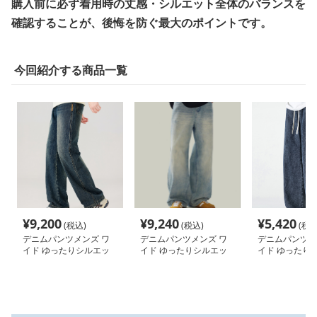
購入前に必ず着用時の丈感・シルエット全体のバランスを
確認することが、後悔を防ぐ最大のポイントです。
今回紹介する商品一覧
¥
9,200
¥
9,240
¥
5,420
(税込)
(税込)
(税込
デニムパンツメンズ ワ
デニムパンツメンズ ワ
デニムパンツメ
イド ゆったりシルエッ
イド ゆったりシルエッ
イド ゆったり
トデニムパンツ
ト極太デニム
付きワイドデニ