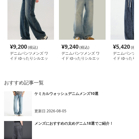
¥
9,200
¥
9,240
¥
5,420
(税込)
(税込)
(税込
デニムパンツメンズ ワ
デニムパンツメンズ ワ
デニムパンツメ
イド ゆったりシルエッ
イド ゆったりシルエッ
イド ゆったり
トデニムパンツ
ト極太デニム
付きワイドデニ
おすすめ記事一覧
ケミカルウォッシュデニムメンズ10選
更新日
2026-08-05
メンズにおすすめの太めデニム18選でご紹介！