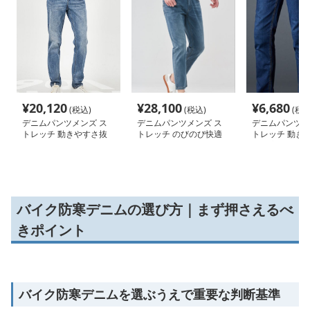
¥
20,120
¥
28,100
¥
6,680
(税込)
(税込)
(税込
デニムパンツメンズ ス
デニムパンツメンズ ス
デニムパンツメ
トレッチ 動きやすさ抜
トレッチ のびのび快適
トレッチ 動き
群
群快適伸縮デニ
バイク防寒デニムの選び方｜まず押さえるべ
きポイント
バイク防寒デニムを選ぶうえで重要な判断基準