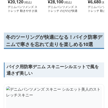
¥
20,120
¥
28,100
¥
6,680
(税込)
(税込)
(税込
デニムパンツメンズ ス
デニムパンツメンズ ス
デニムパンツメ
トレッチ 動きやすさ抜
トレッチ のびのび快適
トレッチ 動き
群
群快適伸縮デニ
冬のツーリングが快適になる！バイク防寒デ
ニムで寒さを忘れて走りを楽しめる10選
バイク用防寒デニム スキニーシルエットで風を
通さず美しい