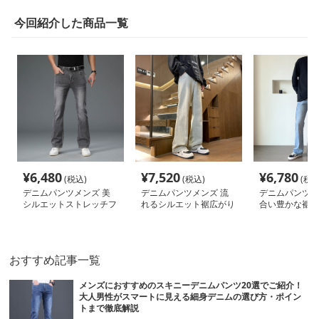
今回紹介した商品一覧
¥
6,480
¥
7,520
¥
6,780
(税込)
(税込)
(税込
デニムパンツメンズ 美
デニムパンツメンズ 流
デニムパンツメ
シルエットストレッチフ
れるシルエット裾広がり
合い豊かな裾広
レアデニム
デニム
ム
おすすめ記事一覧
メンズにおすすめのスキニーデニムパンツ20選でご紹介！
大人男性がスマートに見える細身デニムの選び方・ポイン
トまで徹底解説