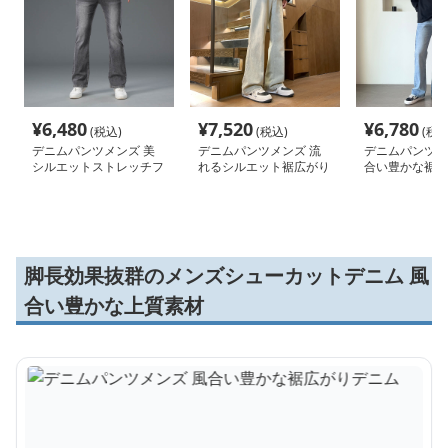
¥
6,480
¥
7,520
¥
6,780
(税込)
(税込)
(税込
デニムパンツメンズ 美
デニムパンツメンズ 流
デニムパンツメ
シルエットストレッチフ
れるシルエット裾広がり
合い豊かな裾広
レアデニム
デニム
ム
脚長効果抜群のメンズシューカットデニム 風
合い豊かな上質素材