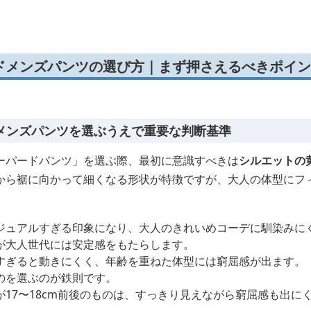
ードデニム
テーパードデニム
ーパードデニムジョガ
ドメンズパンツの選び方｜まず押さえるべきポイン
メンズパンツを選ぶうえで重要な判断基準
ーパードパンツ」を選ぶ際、最初に意識すべきは
シルエットの
から裾に向かって細くなる形状が特徴ですが、大人の体型にフ
ジュアルすぎる印象になり、大人のきれいめコーデに馴染みに
が大人世代には安定感をもたらします。
すぎると動きにくく、年齢を重ねた体型には窮屈感が出ます。
のを選ぶのが鉄則です。
が17〜18cm前後のものは、すっきり見えながら窮屈感も出に