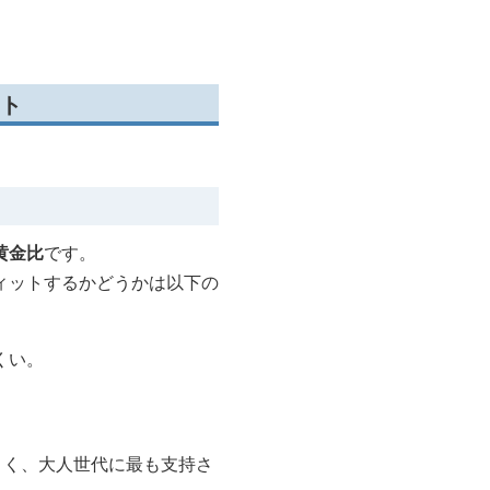
ー
パードデニム
ト
黄金比
です。
ィットするかどうかは以下の
くい。
くく、大人世代に最も支持さ