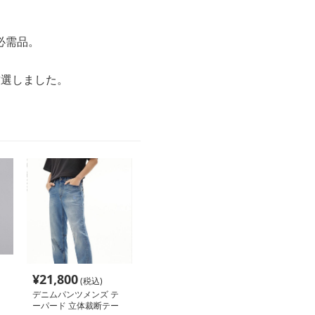
必需品。
厳選しました。
¥
21,800
(税込)
デニムパンツメンズ テ
ーパード 立体裁断テー