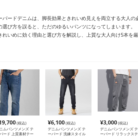
ーパードデニムは、脚長効果ときれいめ見えを両立する大人の
の選び方を誤ると、ただのゆるいパンツになってしまいます。
きれいめに効く理由と選び方を解説し、上質な大人向け5本を
19,700
¥
6,100
¥
3,000
(税込)
(税込)
(税込)
ニムパンツメンズ テ
デニムパンツメンズ テ
デニムパンツメンズ テ
パード 上質素材テー
ーパード 洗練スタイル
ーパード リラックステ