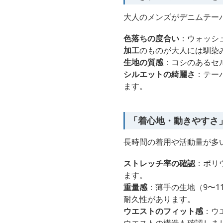
大人のメンズがデニムテー
色落ちの度合い
：ウォッシ
加工
のものが大人には馴染
生地の質感
：コシのあるセ
シルエットの綺麗さ
：テー
ます。
「着心地・動きやすさ
長時間の着用や活動量が多
ストレッチ率の確認
：ポリ
ます。
重量感
：薄手の生地（9〜1
耐久性があります。
ウエストのフィット感
：ウ