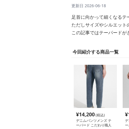
更新日
2026-06-18
足首に向かって細くなるテ
ただしサイズやシルエット
この記事ではテーパードが
今回紹介する商品一覧
¥
14,200
¥
(税込)
デニムパンツメンズ テ
デ
ーパード こだわり職人
ー